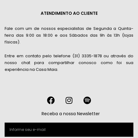
ATENDIMENTO AO CLIENTE
Fale com um de nossos especialistas de Segunda a Quinta-
feira das 9:00 as 18:00 e aos Sábados das 9h às 13h (lojas
físicas).
Entre em contato pelo telefone (31) 3335-1878 ou através do
nosso chat para compartilhar conosco como foi sua
experiência na Casa Maia.
F
I
S
a
n
p
c
s
o
Receba a nossa Newsletter
e
t
t
b
a
i
o
g
f